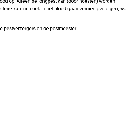
 Dood op. Alleen de longpest kan (door hoesten) worden
terie kan zich ook in het bloed gaan vermenigvuldigen, wat
 de pestverzorgers en de pestmeester.