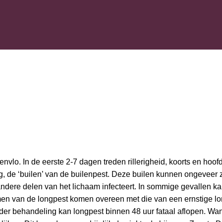
o. In de eerste 2-7 dagen treden rillerigheid, koorts en hoofdpi
, de ‘builen’ van de builenpest. Deze builen kunnen ongeveer z
 andere delen van het lichaam infecteert. In sommige gevallen kan
men van de longpest komen overeen met die van een ernstige lo
 behandeling kan longpest binnen 48 uur fataal aflopen. Wanne