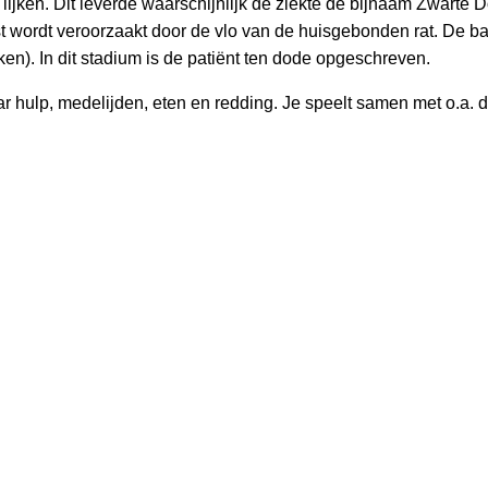
 lijken. Dit leverde waarschijnlijk de ziekte de bijnaam Zwarte
wordt veroorzaakt door de vlo van de huisgebonden rat. De bac
ken). In dit stadium is de patiënt ten dode opgeschreven.
 naar hulp, medelijden, eten en redding. Je speelt samen met o.a.