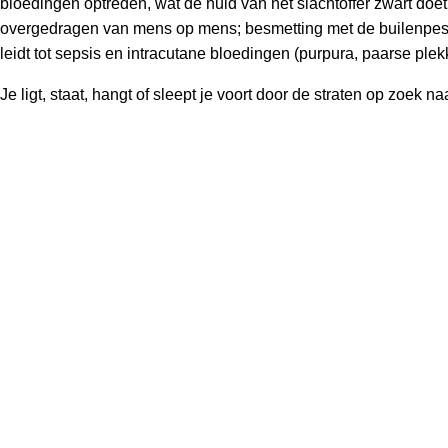
bloedingen optreden, wat de huid van het slachtoffer zwart doet
overgedragen van mens op mens; besmetting met de builenpest 
leidt tot sepsis en intracutane bloedingen (purpura, paarse plek
Je ligt, staat, hangt of sleept je voort door de straten op zoek